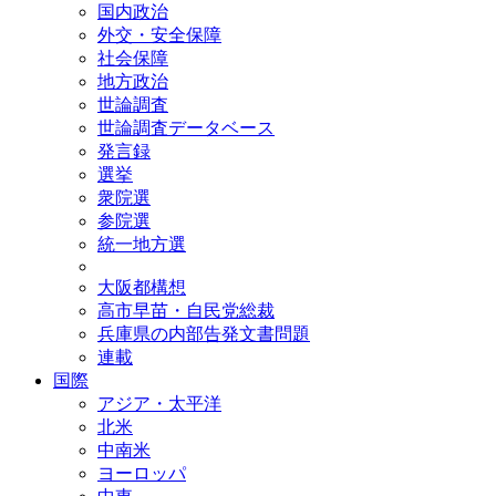
国内政治
外交・安全保障
社会保障
地方政治
世論調査
世論調査データベース
発言録
選挙
衆院選
参院選
統一地方選
大阪都構想
高市早苗・自民党総裁
兵庫県の内部告発文書問題
連載
国際
アジア・太平洋
北米
中南米
ヨーロッパ