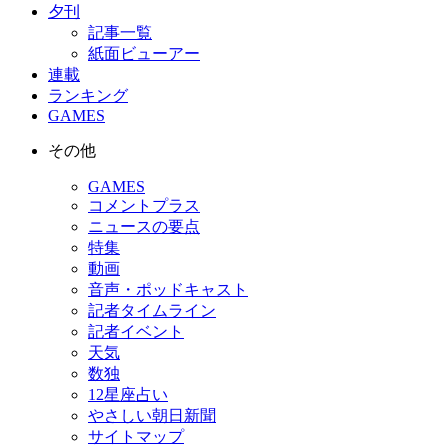
夕刊
記事一覧
紙面ビューアー
連載
ランキング
GAMES
その他
GAMES
コメントプラス
ニュースの要点
特集
動画
音声・ポッドキャスト
記者タイムライン
記者イベント
天気
数独
12星座占い
やさしい朝日新聞
サイトマップ