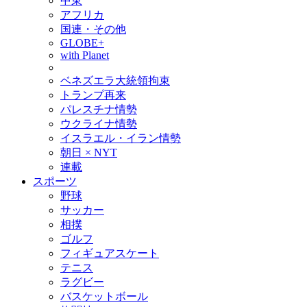
中東
アフリカ
国連・その他
GLOBE+
with Planet
ベネズエラ大統領拘束
トランプ再来
パレスチナ情勢
ウクライナ情勢
イスラエル・イラン情勢
朝日 × NYT
連載
スポーツ
野球
サッカー
相撲
ゴルフ
フィギュアスケート
テニス
ラグビー
バスケットボール