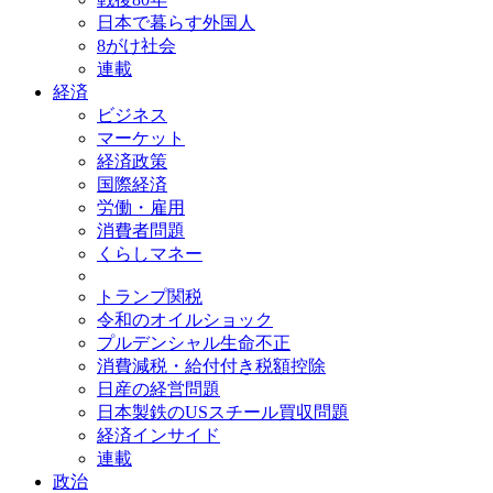
日本で暮らす外国人
8がけ社会
連載
経済
ビジネス
マーケット
経済政策
国際経済
労働・雇用
消費者問題
くらしマネー
トランプ関税
令和のオイルショック
プルデンシャル生命不正
消費減税・給付付き税額控除
日産の経営問題
日本製鉄のUSスチール買収問題
経済インサイド
連載
政治