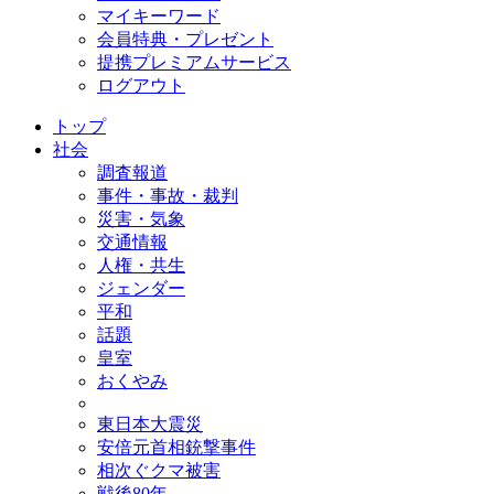
マイキーワード
会員特典・プレゼント
提携プレミアムサービス
ログアウト
トップ
社会
調査報道
事件・事故・裁判
災害・気象
交通情報
人権・共生
ジェンダー
平和
話題
皇室
おくやみ
東日本大震災
安倍元首相銃撃事件
相次ぐクマ被害
戦後80年