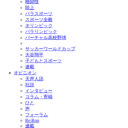
格闘技
陸上
パラスポーツ
スポーツ全般
オリンピック
パラリンピック
バーチャル高校野球
サッカーワールドカップ
大谷翔平
子どもとスポーツ
連載
オピニオン
天声人語
社説
インタビュー
コラム・寄稿
ひと
声
フォーラム
Re:Ron
連載