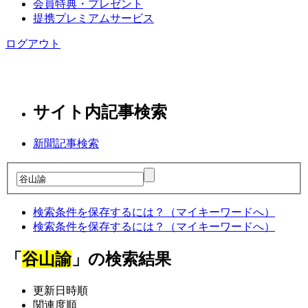
会員特典・プレゼント
提携プレミアムサービス
ログアウト
サイト内記事検索
新聞記事検索
検索条件を保存するには？（マイキーワードへ）
検索条件を保存するには？（マイキーワードへ）
「
谷山諭
」の検索結果
更新日時順
関連度順