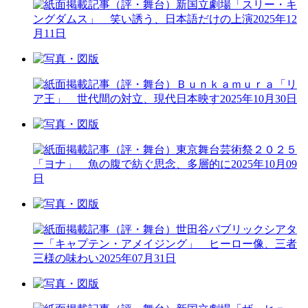
（評・舞台）新国立劇場「スリー・キ
ングダムス」 笑い誘う、日本語だけの上演
2025年12
月11日
（評・舞台）Ｂｕｎｋａｍｕｒａ「リ
ア王」 世代間の対立、現代日本映す
2025年10月30日
（評・舞台）東京舞台芸術祭２０２５
「ヨナ」 魚の腹で紡ぐ思念、多層的に
2025年10月09
日
（評・舞台）世田谷パブリックシアタ
ー「キャプテン・アメイジング」 ヒーロー像、三者
三様の味わい
2025年07月31日