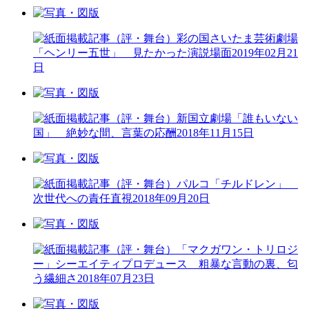
（評・舞台）彩の国さいたま芸術劇場
「ヘンリー五世」 見たかった演説場面
2019年02月21
日
（評・舞台）新国立劇場「誰もいない
国」 絶妙な間、言葉の応酬
2018年11月15日
（評・舞台）パルコ「チルドレン」
次世代への責任直視
2018年09月20日
（評・舞台）「マクガワン・トリロジ
ー」シーエイティプロデュース 粗暴な言動の裏、匂
う繊細さ
2018年07月23日