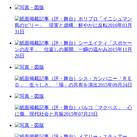
（評・舞台）ホリプロ「イニシュマン
島のビリー」 現実と虚構、鮮やかに反転
2016年03月
31日
（評・舞台）シーエイティ「スポケー
ンの左手」 仕返しの展開、一瞬の温かみ
2015年11月
26日
（評・舞台）シス・カンパニー「ＲＥ
Ｄ」 生々しさ、「場」の共有を演出
2015年09月24日
（評・舞台）パルコ「マクベス」 心
に傷、現代社会と共振
2015年07月23日
（評・舞台）メアリー・ステュアー