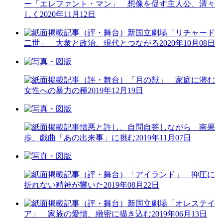
ー「エレファント・マン」 想像を促す主人公、清々
しく
2020年11月12日
（評・舞台）新国立劇場「リチャード
二世」 大衆と政治、現代とつながる
2020年10月08日
（評・舞台）「月の獣」 家庭に潜む
女性への暴力の種
2019年12月19日
憎悪と許し、自問自答しながら 南果
歩、戯曲「あの出来事」に挑む
2019年11月07日
（評・舞台）「アイランド」 抑圧に
折れない精神が響いた
2019年08月22日
（評・舞台）新国立劇場「オレステイ
ア」 家族の愛憎、緻密に描き込む
2019年06月13日