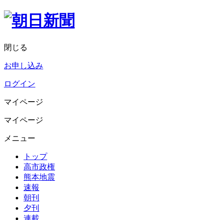
閉じる
お申し込み
ログイン
マイページ
マイページ
メニュー
トップ
高市政権
熊本地震
速報
朝刊
夕刊
連載