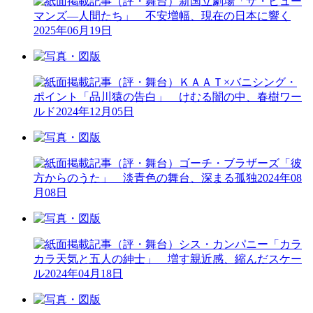
（評・舞台）新国立劇場「ザ・ヒュー
マンズ―人間たち」 不安増幅、現在の日本に響く
2025年06月19日
（評・舞台）ＫＡＡＴ×バニシング・
ポイント「品川猿の告白」 けむる闇の中、春樹ワー
ルド
2024年12月05日
（評・舞台）ゴーチ・ブラザーズ「彼
方からのうた」 淡青色の舞台、深まる孤独
2024年08
月08日
（評・舞台）シス・カンパニー「カラ
カラ天気と五人の紳士」 増す親近感、縮んだスケー
ル
2024年04月18日