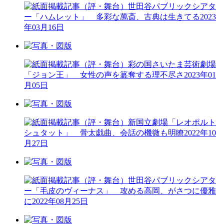
（評・舞台）世田谷パブリックシアタ
ー「ハムレット」 多彩な萬斎、古典は生きてる
2023
年03月16日
（評・舞台）彩の国さいたま芸術劇場
「ジョン王」 女性の声を簒奪する理不尽さ
2023年01
月05日
（評・舞台）新国立劇場「レオポルト
シュタット」 骨太戯曲、会話の機微も明瞭
2022年10
月27日
（評・舞台）世田谷パブリックシアタ
ー「毛皮のヴィーナス」 攻める高岡、がさつに優雅
に
2022年08月25日