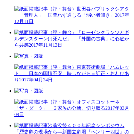
（評・舞台）世田谷パブリックシアタ
ー「管理人」 国問わず通じる「弱い者叩き」
2017年
12月11日
（評・舞台）「ローゼンクランツとギ
ルデンスターンは死んだ」 「外国の古典」に心底か
ら共感
2017年11月13日
（評・舞台）東京芸術劇場「ハムレッ
ト」 日本の国情不安、映しながら＝訂正・おわびあ
り
2017年04月24日
（評・舞台）オフィスコットーネ
「ザ・ダーク」 ３家族の分断、切り取る
2017年03月
09日
沙翁没後４００年記念シンポジウム
「歴史劇の現場から―新国立劇場『ヘンリー四世』の