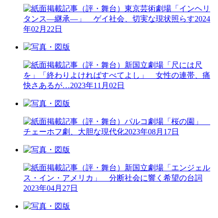
（評・舞台）東京芸術劇場「インヘリ
タンス―継承―」 ゲイ社会、切実な現状照らす
2024
年02月22日
（評・舞台）新国立劇場「尺には尺
を」「終わりよければすべてよし」 女性の連帯、痛
快さあるが…
2023年11月02日
（評・舞台）パルコ劇場「桜の園」
チェーホフ劇、大胆な現代化
2023年08月17日
（評・舞台）新国立劇場「エンジェル
ス・イン・アメリカ」 分断社会に響く希望の台詞
2023年04月27日