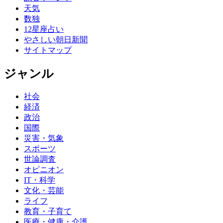
天気
数独
12星座占い
やさしい朝日新聞
サイトマップ
ジャンル
社会
経済
政治
国際
災害・気象
スポーツ
世論調査
オピニオン
IT・科学
文化・芸能
ライフ
教育・子育て
医療・健康・介護