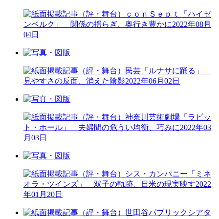
（評・舞台）ｃｏｎＳｅｐｔ「ハイゼ
ンベルク」 関係の揺らぎ、奥行き豊かに
2022年08月
04日
（評・舞台）民芸「ルナサに踊る」
見やすさの反面、消えた陰影
2022年06月02日
（評・舞台）神奈川芸術劇場「ラビッ
ト・ホール」 夫婦間の危うい均衡、巧みに
2022年03
月03日
（評・舞台）シス・カンパニー「ミネ
オラ・ツインズ」 双子の軌跡、日米の現実映す
2022
年01月20日
（評・舞台）世田谷パブリックシアタ