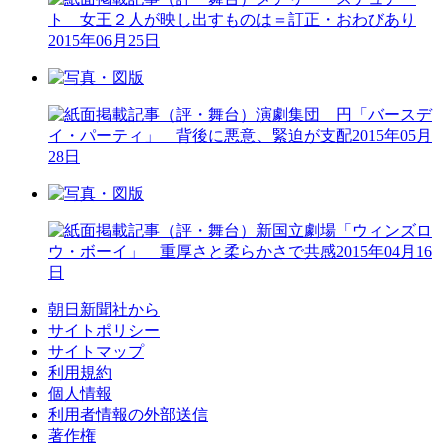
ト 女王２人が映し出すものは＝訂正・おわびあり
2015年06月25日
（評・舞台）演劇集団 円「バースデ
イ・パーティ」 背後に悪意、緊迫が支配
2015年05月
28日
（評・舞台）新国立劇場「ウィンズロ
ウ・ボーイ」 重厚さと柔らかさで共感
2015年04月16
日
朝日新聞社から
サイトポリシー
サイトマップ
利用規約
個人情報
利用者情報の外部送信
著作権