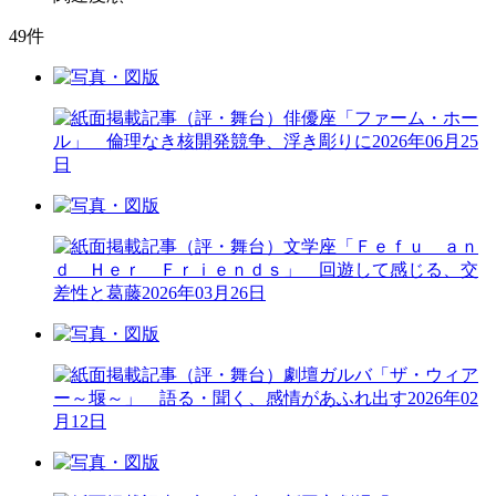
49
件
（評・舞台）俳優座「ファーム・ホー
ル」 倫理なき核開発競争、浮き彫りに
2026年06月25
日
（評・舞台）文学座「Ｆｅｆｕ ａｎ
ｄ Ｈｅｒ Ｆｒｉｅｎｄｓ」 回遊して感じる、交
差性と葛藤
2026年03月26日
（評・舞台）劇壇ガルバ「ザ・ウィア
ー～堰～」 語る・聞く、感情があふれ出す
2026年02
月12日