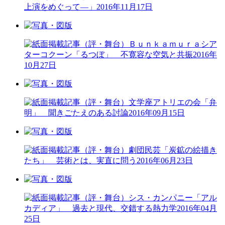
上演をめぐって―」
2016年11月17日
（評・舞台）Ｂｕｎｋａｍｕｒａシア
ターコクーン「るつぼ」 不寛容な空気と共振
2016年
10月27日
（評・舞台）文学座アトリエの会「弁
明」 聞きごたえのある討論
2016年09月15日
（評・舞台）劇団民芸「炭鉱の絵描き
たち」 芸術とは、実直に問う
2016年06月23日
（評・舞台）シス・カンパニー「アル
カディア」 過去と現代、交錯する熱力学
2016年04月
25日